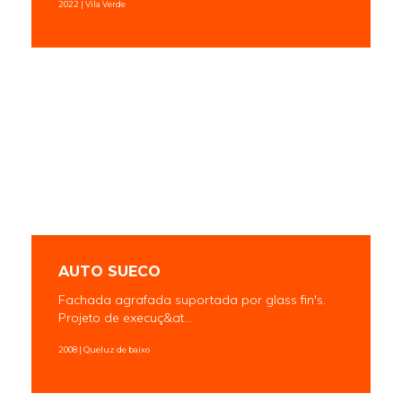
2022 | Vila Verde
AUTO SUECO
Fachada agrafada suportada por glass fin's.
Projeto de execuç&at...
2008 | Queluz de baixo