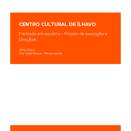
CENTRO CULTURAL DE ÍLHAVO
Fachada em escama - Projeto de execução e
Direç&ati...
2014 | Ílhavo
Arqº Ilidio Ramos - IRArquitectos